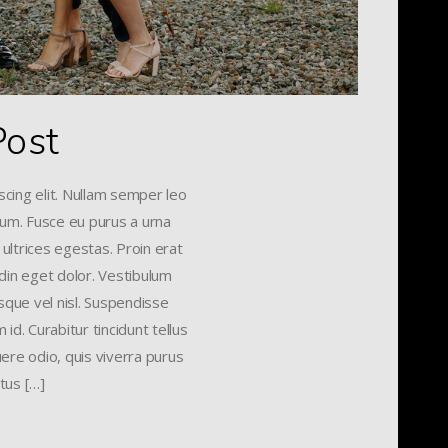
Post
cing elit. Nullam semper leo
ctum. Fusce eu purus a urna
 ultrices egestas. Proin erat
udin eget dolor. Vestibulum
sque vel nisl. Suspendisse
id. Curabitur tincidunt tellus
uere odio, quis viverra purus
tus […]