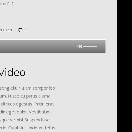
tus […]
ORIZED
0
 video
cing elit. Nullam semper leo
ctum. Fusce eu purus a urna
 ultrices egestas. Proin erat
udin eget dolor. Vestibulum
sque vel nisl. Suspendisse
id. Curabitur tincidunt tellus