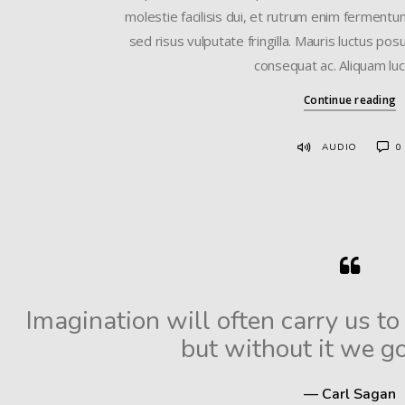
molestie facilisis dui, et rutrum enim fermentum 
sed risus vulputate fringilla. Mauris luctus pos
consequat ac. Aliquam luc
Continue reading
AUDIO
0
Imagination will often carry us t
but without it we g
— Carl Sagan