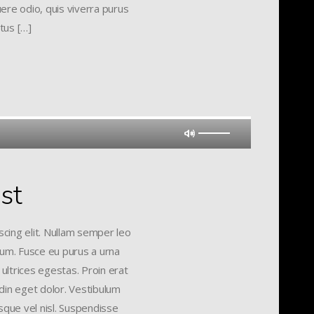
uere odio, quis viverra purus
tus […]
st
cing elit. Nullam semper leo
ctum. Fusce eu purus a urna
 ultrices egestas. Proin erat
udin eget dolor. Vestibulum
sque vel nisl. Suspendisse