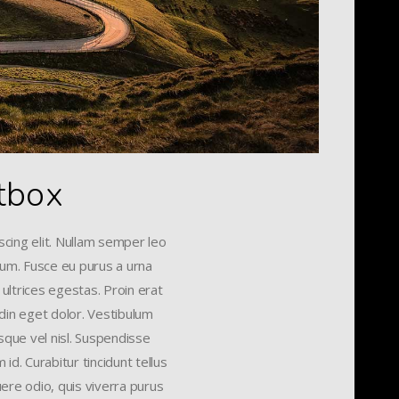
tbox
cing elit. Nullam semper leo
ctum. Fusce eu purus a urna
 ultrices egestas. Proin erat
udin eget dolor. Vestibulum
sque vel nisl. Suspendisse
id. Curabitur tincidunt tellus
uere odio, quis viverra purus