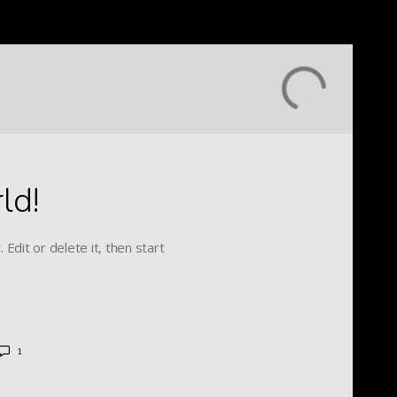
ld!
Edit or delete it, then start
1