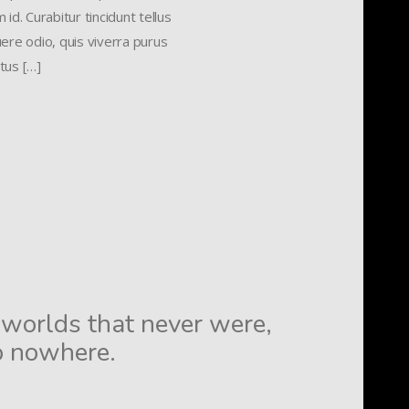
id. Curabitur tincidunt tellus
uere odio, quis viverra purus
tus […]
o worlds that never were,
o nowhere.