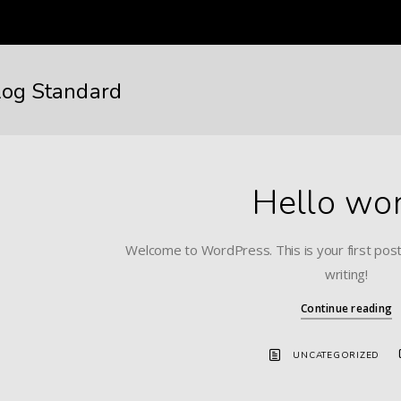
log Standard
Hello wor
Welcome to WordPress. This is your first post. 
writing!
Continue reading
UNCATEGORIZED